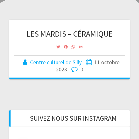
LES MARDIS – CÉRAMIQUE
T
F
W
G
w
a
h
m
i
c
a
a
Centre culturel de Silly
11 octobre
t
e
t
i
t
b
s
l
2023
0
e
o
A
r
o
p
k
p
SUIVEZ NOUS SUR INSTAGRAM