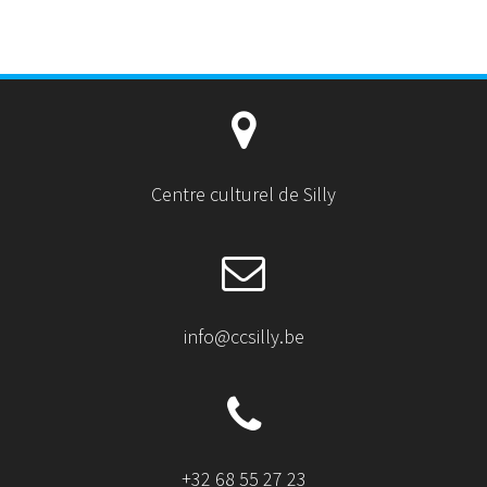
w
a
h
m
i
c
a
a
t
e
t
i
t
b
s
l
e
o
A
r
o
p
k
p
Centre culturel de Silly
info@ccsilly.be
+32 68 55 27 23