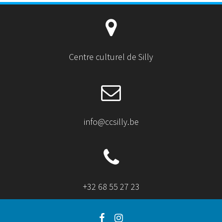
e
o
A
r
o
p
k
p
Centre culturel de Silly
info@ccsilly.be
+32 68 55 27 23