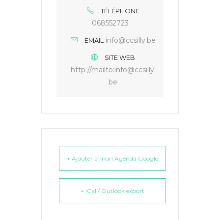
TÉLÉPHONE
068552723
info@ccsilly.be
EMAIL
SITE WEB
http://mailto:info@ccsilly.
be
+ Ajouter à mon Agenda Google
+ iCal / Outlook export