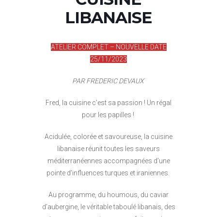
LIBANAISE
ATELIER COMPLET – NOUVELLE DATE
25/11/2023
PAR FREDERIC DEVAUX
Fred, la cuisine c’est sa passion ! Un régal
pour les papilles !
Acidulée, colorée et savoureuse, la cuisine
libanaise réunit toutes les saveurs
méditerranéennes accompagnées d’une
pointe d’influences turques et iraniennes.
Au programme, du houmous, du caviar
d’aubergine, le véritable taboulé libanais, des