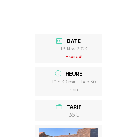
w
a
h
m
i
c
a
a
t
e
t
i
t
b
s
l
e
o
A
r
o
p
k
p
DATE
18 Nov 2023
Expired!
HEURE
10 h 30 min - 14 h 30
min
TARIF
35€