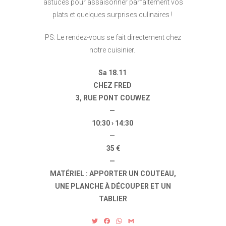
astuces pour assaisonner parfaitement vos
plats et quelques surprises culinaires !
PS: Le rendez-vous se fait directement chez
notre cuisinier.
Sa 18.11
CHEZ FRED
3, RUE PONT COUWEZ
—
10:30 › 14:30
—
35 €
—
MATÉRIEL : APPORTER UN COUTEAU,
UNE PLANCHE À DÉCOUPER ET UN
TABLIER
T
F
W
G