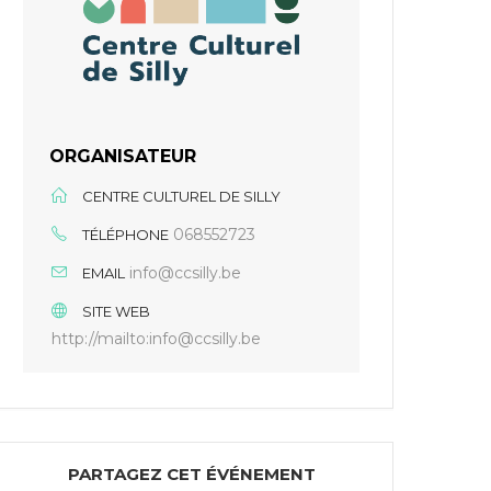
ORGANISATEUR
CENTRE CULTUREL DE SILLY
068552723
TÉLÉPHONE
info@ccsilly.be
EMAIL
SITE WEB
http://mailto:info@ccsilly.be
PARTAGEZ CET ÉVÉNEMENT