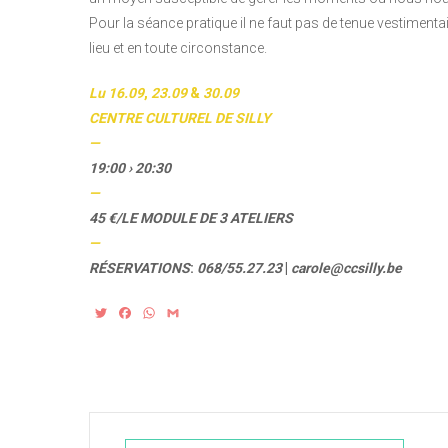
Pour la séance pratique il ne faut pas de tenue vestimenta
lieu et en toute circonstance.
Lu 16.09
,
23.09
&
30.09
CENTRE
CULTUREL DE
SILLY
—
19:00 › 20:30
—
45 €/LE MODULE
DE 3 ATELIERS
—
RÉSERVATIONS
:
068/55.27.23
|
carole@ccsilly.be
T
F
W
G
w
a
h
m
i
c
a
a
t
e
t
i
t
b
s
l
e
o
A
r
o
p
k
p