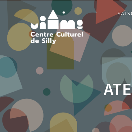
Skip
to
SAIS
content
ATE