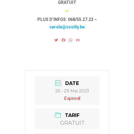
GRATUIT
—
PLUS D’INFOS:
068/55.27.23 –
carole@ccsilly.be
T
F
W
G
w
a
h
m
i
c
a
a
t
e
t
i
t
b
s
l
e
o
A
r
o
p
k
p
DATE
26 - 29 Mai 2023
Expired!
TARIF
GRATUIT