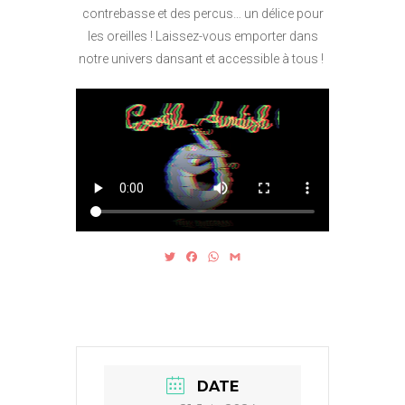
contrebasse et des percus… un délice pour
les oreilles ! Laissez-vous emporter dans
notre univers dansant et accessible à tous !
T
F
W
G
w
a
h
m
i
c
a
a
t
e
t
i
t
b
s
l
e
o
A
r
o
p
k
p
DATE