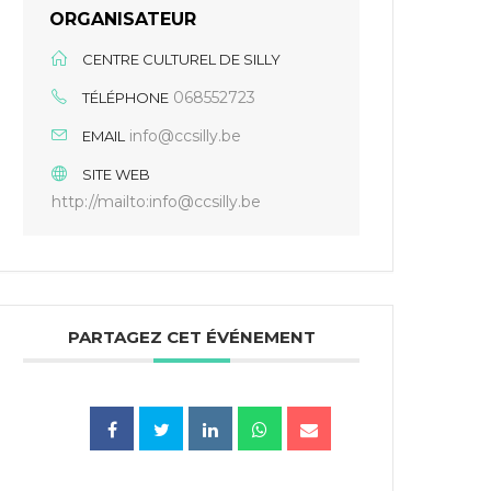
ORGANISATEUR
CENTRE CULTUREL DE SILLY
068552723
TÉLÉPHONE
info@ccsilly.be
EMAIL
SITE WEB
http://mailto:info@ccsilly.be
PARTAGEZ CET ÉVÉNEMENT