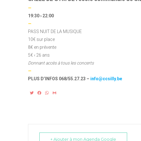
—
19:30 › 22:00
—
PASS NUIT DE LA MUSIQUE
10€ sur place
8€ en prévente
5€ ‹ 26 ans
Donnant accès à tous les concerts
—
PLUS D’INFOS 068/55.27.23 –
info@ccsilly.be
T
F
W
G
w
a
h
m
i
c
a
a
t
e
t
i
t
b
s
l
e
o
A
r
o
p
k
p
+ Ajouter à mon Agenda Google