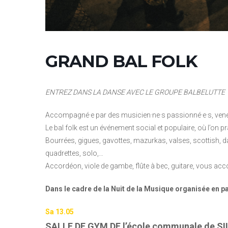
GRAND BAL FOLK
ENTREZ DANS LA DANSE AVEC LE GROUPE BALBELUTTE
Accompagné·e par des musicien·ne·s passionné·e·s, vene
Le bal folk est un événement social et populaire, où l’on 
Bourrées, gigues, gavottes, mazurkas, valses, scottish, d
quadrettes, solo,…
Accordéon, viole de gambe, flûte à bec, guitare, vous ac
Dans le cadre de la Nuit de la Musique organisée en pa
Sa
13.05
SALLE DE GYM DE l’école communale de SI