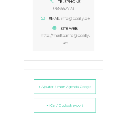
TÉLÉPHONE
068552723
info@ccsilly.be
EMAIL
SITE WEB
http://mailto:info@ccsilly.
be
+ Ajouter à mon Agenda Google
+ iCal / Outlook export