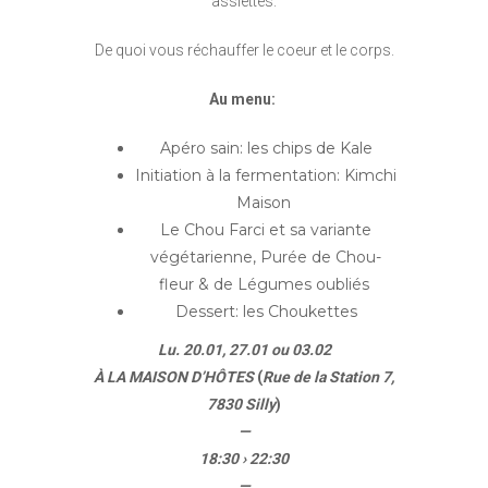
assiettes.
De quoi vous réchauffer le coeur et le corps.
Au menu:
Apéro sain: les chips de Kale
Initiation à la fermentation: Kimchi
Maison
Le Chou Farci et sa variante
végétarienne, Purée de Chou-
fleur & de Légumes oubliés
Dessert: les Choukettes
Lu. 20.01,
27.01 ou
03.02
À LA MAISON
D’HÔTES
(
Rue de la Station
7,
7830 Silly
)
—
18:30 › 22:30
—