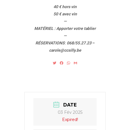
40 € hors vin
50 € avec vin
—
MATÉRIEL :
Apporter votre
tablier
—
RÉSERVATIONS
:
068/55.27.23
–
carole@ccsilly.be
T
F
W
G
w
a
h
m
i
c
a
a
t
e
t
i
t
b
s
l
e
o
A
r
o
p
k
p
DATE
03 Fév 2025
Expired!