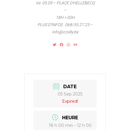
Ve. 05.09
–
PLACE
D’HELLEBECQ
—
18H > 00H
PLUS D’INFOS :
068/55.27.23
–
info@ccsilly.be
T
F
W
G
w
a
h
m
i
c
a
a
t
e
t
i
t
b
s
l
e
o
A
r
o
p
k
p
DATE
05 Sep 2025
Expired!
HEURE
18 h 00 min - 12 h 00