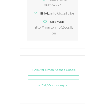
068552723
info@ccsilly.be
EMAIL
SITE WEB
http://mailto:info@ccsilly.
be
+ Ajouter à mon Agenda Google
+ iCal / Outlook export