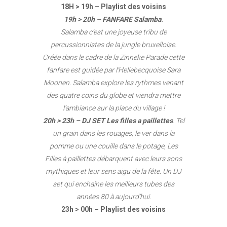
18H > 19h – Playlist des voisins
19h > 20h – FANFARE
Salamba
.
Salamba c’est une joyeuse tribu de
percussionnistes
de la jungle bruxelloise.
Créée
dans le cadre de la Zinneke Parade cette
fanfare est guidée par l’Hellebecquoise
Sara
Moonen. Salamba explore les rythmes
venant
des quatre coins du globe et viendra
mettre
l’ambiance sur la place du village !
20h > 23h – DJ SET
Les filles a paillettes
.
Tel
un grain dans les rouages, le ver
dans la
pomme ou une couille dans le
potage, Les
Filles à paillettes débarquent
avec leurs sons
mythiques et leur sens
aigu de la fête. Un DJ
set qui enchaîne
les meilleurs tubes des
années 80 à
aujourd’hui.
23h > 00h – Playlist des voisins