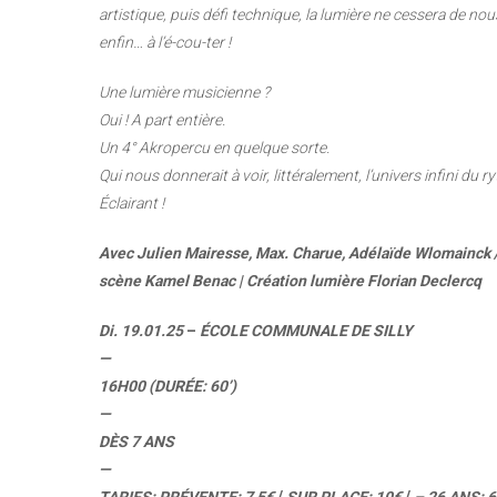
artistique, puis défi technique,
la lumière ne cessera de nou
enfin…
à l’é-cou-ter !
Une lumière musicienne ?
Oui ! A part entière.
Un 4° Akropercu en quelque sorte.
Qui nous donnerait à voir, littéralement, l’univers
infini du r
Éclairant !
Avec Julien Mairesse, Max. Charue, Adélaïde Wlomainck /
scène Kamel Benac | Création lumière Florian Declercq
Di.
19.01.25
–
ÉCOLE
COMMUNALE
DE SILLY
—
16H00 (DURÉE: 60’)
—
DÈS 7 ANS
—