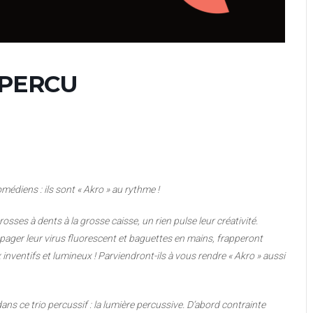
 PERCU
édiens : ils sont « Akro » au
rythme !
osses à dents à la grosse caisse, un
rien pulse leur créativité.
opager leur virus
fluorescent et baguettes en mains, frapperont
 inventifs et lumineux ! Parviendront-ils à
vous rendre « Akro » aussi
dans ce trio percussif : la lumière percussive.
D’abord contrainte