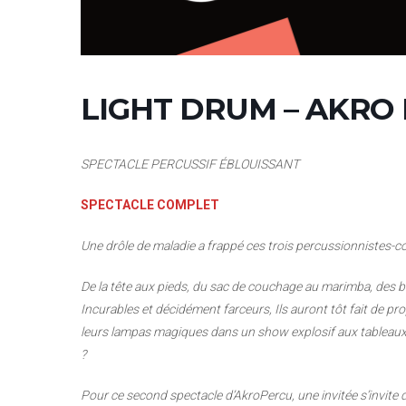
LIGHT DRUM – AKRO
SPECTACLE PERCUSSIF ÉBLOUISSANT
SPECTACLE COMPLET
Une drôle de maladie a frappé ces trois
percussionnistes-com
De la tête aux pieds, du sac de couchage au
marimba, des br
Incurables et décidément
farceurs, Ils auront tôt fait de pr
leurs lampas magiques dans un show explosif aux
tableaux
?
Pour ce second spectacle d’AkroPercu, une invitée
s’invite 