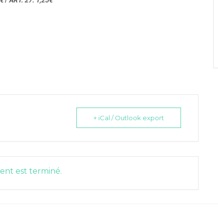
6€
/
ART. 27: 1,25€
+ iCal / Outlook export
nt est terminé.