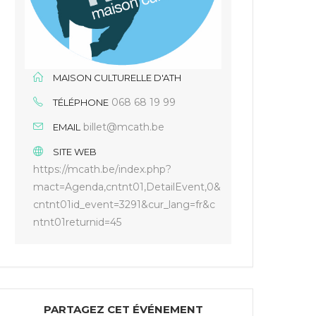
MAISON CULTURELLE D'ATH
068 68 19 99
TÉLÉPHONE
billet@mcath.be
EMAIL
SITE WEB
https://mcath.be/index.php?
mact=Agenda,cntnt01,DetailEvent,0&
cntnt01id_event=3291&cur_lang=fr&c
ntnt01returnid=45
PARTAGEZ CET ÉVÉNEMENT