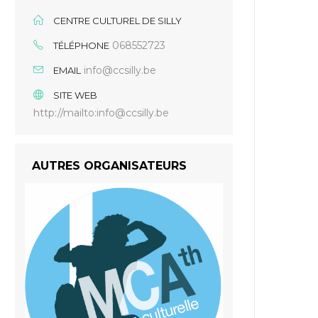
CENTRE CULTUREL DE SILLY
068552723
TÉLÉPHONE
info@ccsilly.be
EMAIL
SITE WEB
http://mailto:info@ccsilly.be
AUTRES ORGANISATEURS