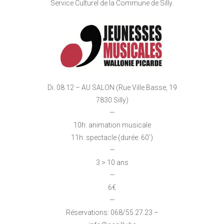
Service Culturel de la Commune de Silly.
Di. 08.12 – AU SALON (Rue Ville Basse, 19
7830 Silly)
—
10h: animation musicale
11h: spectacle (durée: 60’)
—
3 > 10 ans
—
6€
—
Réservations: 068/55.27.23 –