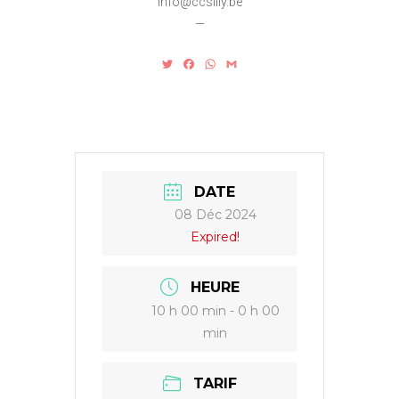
info@ccsilly.be
—
T
F
W
G
w
a
h
m
i
c
a
a
t
e
t
i
t
b
s
l
e
o
A
r
o
p
k
p
DATE
08 Déc 2024
Expired!
HEURE
10 h 00 min - 0 h 00
min
TARIF