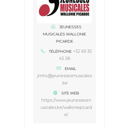
JEUNESSES
MUSICALES WALLONIE
PICARDE
+32 69 35
TÉLÉPHONE
43 28
EMAIL
jmho@jeunessesmusicales
.be
SITE WEB
https://www.jeunessesm
usicales.be/walloniepicard
e/