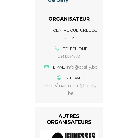
ORGANISATEUR
CENTRE CULTUREL DE
SILLY
TÉLÉPHONE
068552723
info@ccsilly.be
EMAIL
SITE WEB
http://mailto:info@ccsilly.
be
AUTRES
ORGANISATEURS