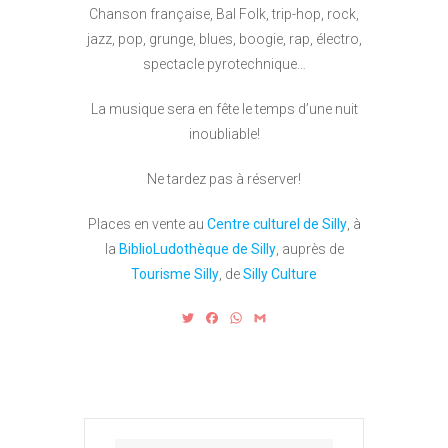
Chanson française, Bal Folk, trip-hop, rock,
jazz, pop, grunge, blues, boogie, rap, électro,
spectacle pyrotechnique…
La musique sera en fête le temps d’une nuit
inoubliable!
Ne tardez pas à réserver!
Places en vente au
Centre culturel de Silly
, à
la
BiblioLudothèque de Silly
, auprès de
Tourisme Silly
, de
Silly Culture
T
F
W
G
w
a
h
m
i
c
a
a
t
e
t
i
t
b
s
l
e
o
A
r
o
p
k
p