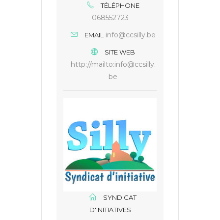
TÉLÉPHONE
068552723
info@ccsilly.be
EMAIL
SITE WEB
http://mailto:info@ccsilly.
be
SYNDICAT
D'INITIATIVES