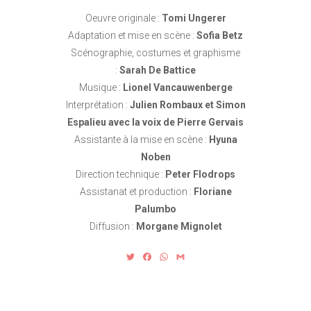
Oeuvre originale :
Tomi Ungerer
Adaptation et mise en scène :
Sofia Betz
Scénographie, costumes et graphisme
:
Sarah De Battice
Musique :
Lionel Vancauwenberge
Interprétation :
Julien Rombaux et Simon
Espalieu avec la voix de Pierre Gervais
Assistante à la mise en scène :
Hyuna
Noben
Direction technique :
Peter Flodrops
Assistanat et production :
Floriane
Palumbo
Diffusion :
Morgane Mignolet
T
F
W
G
w
a
h
m
i
c
a
a
t
e
t
i
t
b
s
l