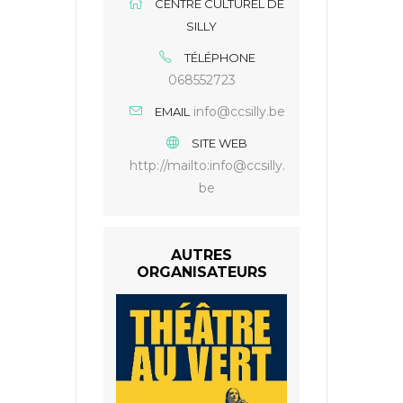
CENTRE CULTUREL DE
SILLY
TÉLÉPHONE
068552723
info@ccsilly.be
EMAIL
SITE WEB
http://mailto:info@ccsilly.
be
AUTRES
ORGANISATEURS