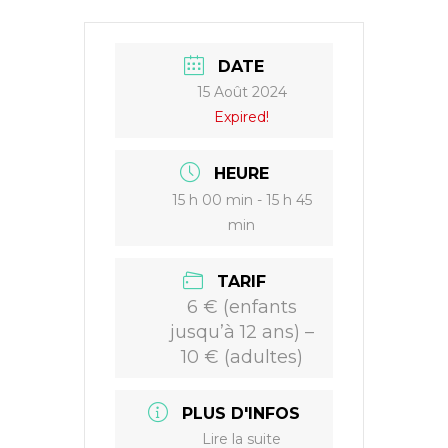
e
o
A
r
o
p
k
p
DATE
15 Août 2024
Expired!
HEURE
15 h 00 min - 15 h 45
min
TARIF
6 € (enfants
jusqu’à 12 ans) –
10 € (adultes)
PLUS D'INFOS
Lire la suite