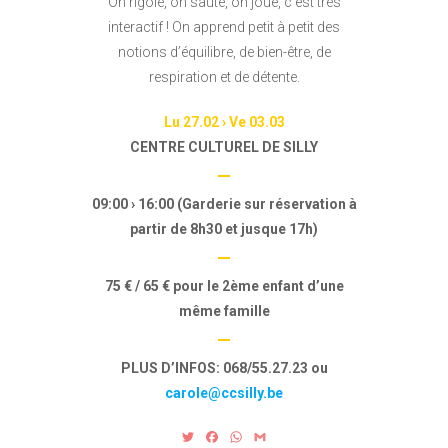
On rigole, on saute, on joue, c’est très
interactif ! On apprend petit à petit des
notions d’équilibre, de bien-être, de
respiration et de détente.
Lu
27.02 ›
Ve
03.03
CENTRE CULTUREL DE SILLY
—
09:00 › 16:00 (
Garderie sur réservation à
partir de 8h30 et jusque 17h)
—
75 € / 65 € pour le 2ème enfant d’une
même famille
—
PLUS D’INFOS:
068/55.27.23 ou
carole@ccsilly.be
T
F
W
G