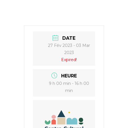
w
a
h
m
i
c
a
a
t
e
t
i
t
b
s
l
e
o
A
r
o
p
k
p
DATE
27 Fév 2023
- 03 Mar
2023
Expired!
HEURE
9 h 00 min - 16 h 00
min