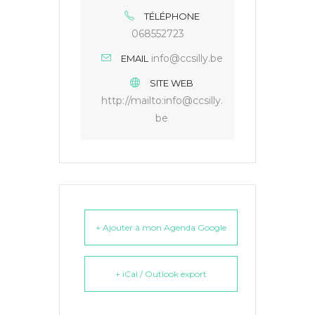
TÉLÉPHONE
068552723
info@ccsilly.be
EMAIL
SITE WEB
http://mailto:info@ccsilly.
be
+ Ajouter à mon Agenda Google
+ iCal / Outlook export