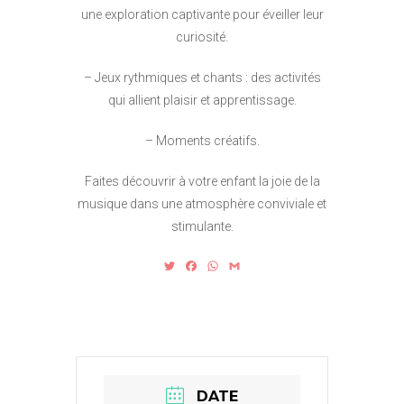
une exploration captivante pour éveiller leur
curiosité.
– Jeux rythmiques et chants : des activités
qui allient plaisir et apprentissage.
– Moments créatifs.
Faites découvrir à votre enfant la joie de la
musique dans une atmosphère conviviale et
stimulante.
T
F
W
G
w
a
h
m
i
c
a
a
t
e
t
i
t
b
s
l
e
o
A
r
o
p
k
p
DATE