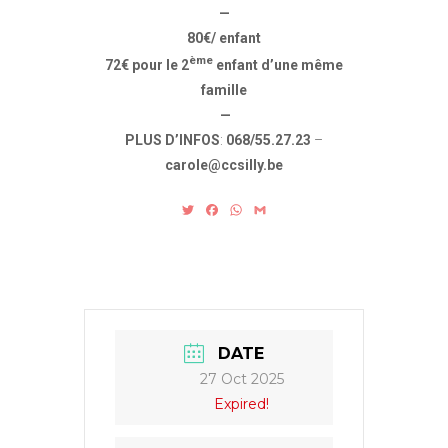
—
80€/ enfant
ème
72€ pour le 2
enfant d’une même
famille
—
PLUS D’INFOS
:
068/55.27.23
–
carole@ccsilly.be
T
F
W
G
w
a
h
m
i
c
a
a
t
e
t
i
t
b
s
l
e
o
A
r
o
p
k
p
DATE
27 Oct 2025
Expired!