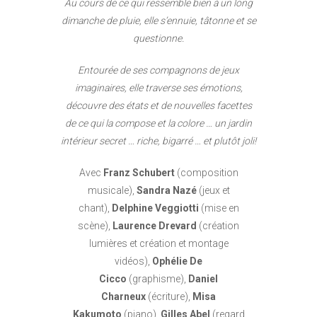
Au cours de ce qui ressemble bien à un long
dimanche de pluie, elle s’ennuie, tâtonne et se
questionne.
Entourée de ses compagnons de jeux
imaginaires, elle traverse ses émotions,
découvre des états et de nouvelles facettes
de ce qui la compose et la colore … un jardin
intérieur secret … riche, bigarré … et plutôt joli!
Avec
Franz Schubert
(composition
musicale),
Sandra Nazé
(jeux et
chant),
Delphine Veggiotti
(mise en
scène),
Laurence Drevard
(création
lumières et création et montage
vidéos),
Ophélie De
Cicco
(graphisme),
Daniel
Charneux
(écriture),
Misa
Kakumoto
(piano),
Gilles Abel
(regard