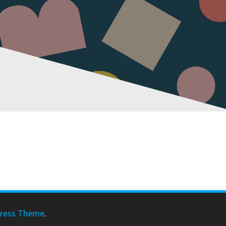
ress Theme
.