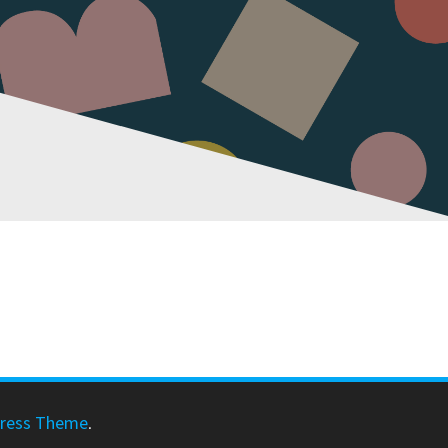
ress Theme
.