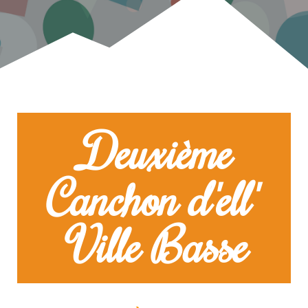
Deuxième
Canchon d'ell'
Ville Basse