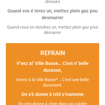
dressés
Quand vos é
terez un, mettez plein gaz pou
desmarrer
Quand vous en tiendrez un, mettez plein gaz pour
démarrer
REFRAIN
V’nez al’ Ville Basse… C’est n’ belle
ducasse,
Venez à la Ville Basse*… C’est une belle
ducasse
4
,
On s’é donne à tchî s’maronne
On s’en donne à chier dans sa culotte