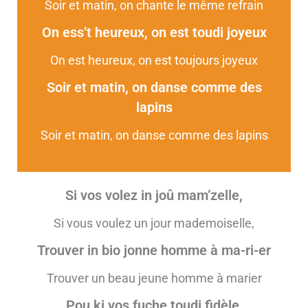
Soir et matin, on chante le même refrain
On ess’t heureux, on est toudi joyeux
On est heureux, on est toujours joyeux
Soir et matin, on danse comme des
lapins
Soir et matin, on danse comme des lapins
Si vos volez in joû mam’zelle,
Si vous voulez un jour mademoiselle,
Trouver in bio jonne homme à ma-ri-er
Trouver un beau jeune homme à marier
Pou ki vos fuche toudi fidèle,