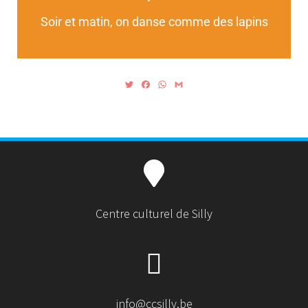
Soir et matin, on danse comme des lapins
T
F
W
G
w
a
h
m
i
c
a
a
t
e
t
i
t
b
s
l
e
o
A
r
o
p
k
p
Centre culturel de Silly
info@ccsilly.be