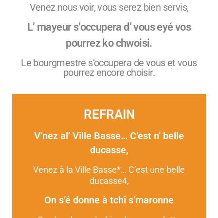
Venez nous voir, vous serez bien servis,
L’ mayeur s’occupera d’ vous eyé vos
pourrez ko chwoisi.
Le bourgmestre s’occupera de vous et vous
pourrez encore choisir.
REFRAIN
V’nez al’ Ville Basse… C’est n’ belle
ducasse,
Venez à la Ville Basse*… C’est une belle
ducasse
4
,
On s’é donne à tchî s’maronne