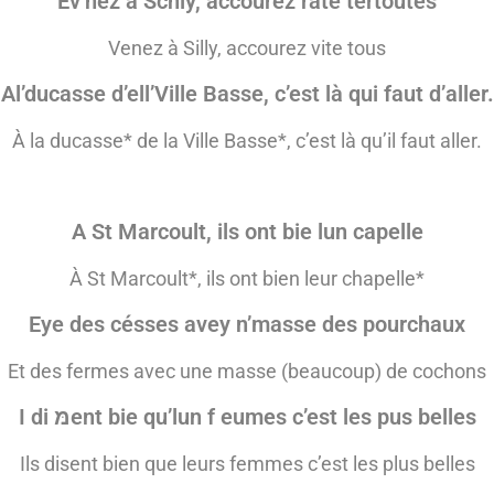
Ev’nez à Schly, accourez râte tertoutes
Venez à Silly, accourez vite tous
Al’ducasse d’ell’Ville Basse, c’est là qui faut d’aller.
À la ducasse*
de la Ville Basse*, c’est là qu’il faut aller.
A St Marcoult, ils ont bie lun capelle
À St Marcoult*, ils ont bien leur chapelle*
Eye des césses avey n’masse des pourchaux
Et des fermes avec une masse (beaucoup) de cochons
I di מּent bie qu’lun f eumes c’est les pus belles
Ils disent bien que leurs femmes c’est les plus belles