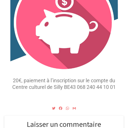
20€, paiement à l’inscription sur le compte du
Centre culturel de Silly BE43 068 240 44 10 01
T
F
W
G
w
a
h
m
i
c
a
a
t
e
t
i
Laisser un commentaire
t
b
s
l