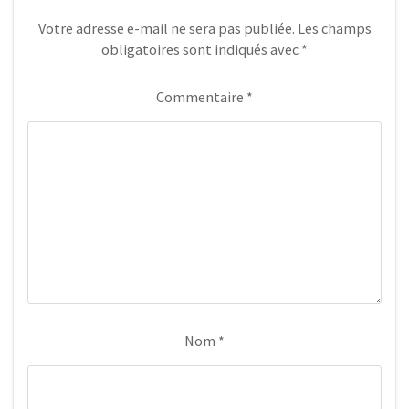
e
o
A
r
o
p
Votre adresse e-mail ne sera pas publiée.
Les champs
k
p
obligatoires sont indiqués avec
*
Commentaire
*
Nom
*